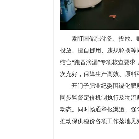
紧盯国储肥储备、投放、
投放、擅自挪用、违规轮换等
结合
“跑冒滴漏”专项核查要
次充好，保障生产高效、原料
开门子肥业纪委围绕化肥
同步监督定价机制执行及物流
动态。同时畅通举报渠道、强
推动保供稳价各项工作落地见