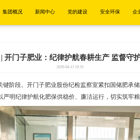
集团概况
新闻中心
党的建设
安全环保
企
集团概况
新闻中心
党的建设
安全环保
企
 | 开门子肥业：纪律护航春耕生产 监督守
2026-04-13 10:33
关键阶段。开门子肥业股份纪检监察室紧扣国储肥承储
以严明纪律护航化肥保供稳价、廉洁运行，切实筑牢粮