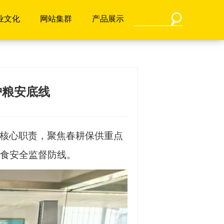
业文化
网站集群
产品展示
业文化
网站集群
产品展示
护粮安底线
核心职责，聚焦春耕保供重点
食安全监督防线。