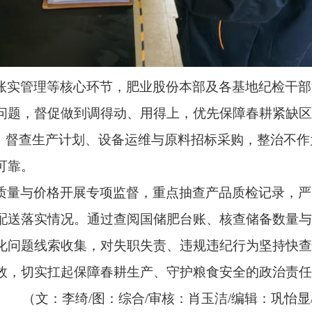
账实管理等核心环节，肥业股份本部及各基地纪检干部
问题，督促做到调得动、用得上，优先保障春耕紧缺区
求，督查生产计划、设备运维与原料招标采购，整治不
可靠。
质量与价格开展专项监督，重点抽查产品质检记录，严
配送落实情况。通过查阅国储肥台账、核查储备数量与
化问题线索收集，对失职失责、违规违纪行为坚持快查
效，切实扛起保障春耕生产、守护粮食安全的政治责任
（文：
李
绮
/图：
综合
/
审核：肖玉洁
/
编辑：
巩怡显