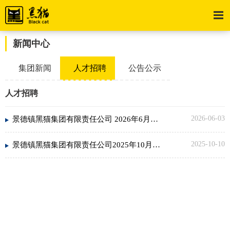
新闻中心
集团新闻
人才招聘
公告公示
人才招聘
2026-06-03
景德镇黑猫集团有限责任公司 2026年6月份公开招聘公告方案
2025-10-10
景德镇黑猫集团有限责任公司2025年10月份公开招聘公告方案