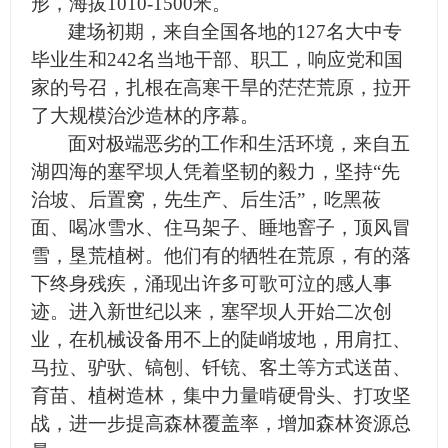
形，海拔1010-1500米。
建场初期，来自全国各地的127名大中专
毕业生和242名当地干部、职工，响应党和国
家的号召，扎根在高寒干旱的茫茫荒原，拉开
了大规模治沙造林的序幕。
面对极端恶劣的工作和生活环境，来自五
湖四海的塞罕坝人凭着坚韧的毅力，坚持“先
治坡、后置窝，先生产、后生活”，吃黑莜
面、喝冰雪水、住马架子、睡地窨子，顶风冒
雪，垦荒植树。他们有的牺牲在荒原，有的落
下终身残疾，涌现出许多可歌可泣的感人事
迹。进入新世纪以来，塞罕坝人开始二次创
业，在机械设备用不上的陡峭坡地，用肩扛、
马拉、驴驮、镐刨、钎铳、客土等方式送苗、
育苗、植树造林，集中力量啃硬骨头、打攻坚
战，进一步提高森林覆盖率，增加森林资源总