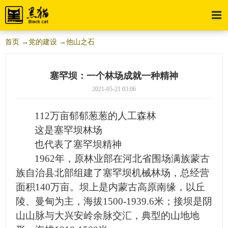
首页
→党的建设
→他山之石
塞罕坝：一个林场成就一种精神
2021-05-21 03:06
112
万亩郁郁葱葱的人工森林
这是塞罕坝林场
也代表了塞罕坝精神
1962
年，原林业部在河北省围场满族蒙古
族自治县北部组建了塞罕坝机械林场，总经营
面积140万亩。坝上是内蒙古高原南缘，以丘
陵、曼甸为主，海拔1500-1939.6米；接坝是阴
山山脉与大兴安岭余脉交汇，典型的山地地