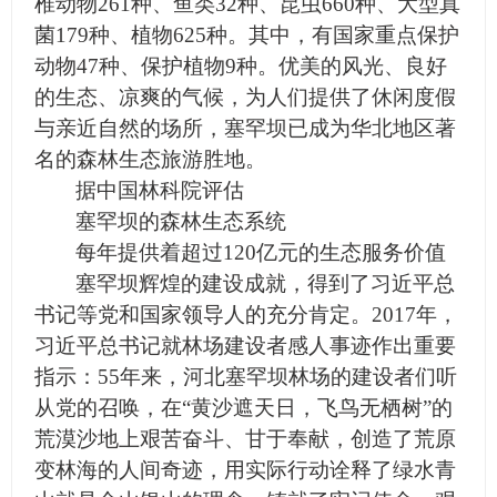
椎动物261种、鱼类32种、昆虫660种、大型真
菌179种、植物625种。其中，有国家重点保护
动物47种、保护植物9种。优美的风光、良好
的生态、凉爽的气候，为人们提供了休闲度假
与亲近自然的场所，塞罕坝已成为华北地区著
名的森林生态旅游胜地。
据中国林科院评估
塞罕坝的森林生态系统
每年提供着超过120亿元的生态服务价值
塞罕坝辉煌的建设成就，得到了习近平总
书记等党和国家领导人的充分肯定。2017年，
习近平总书记就林场建设者感人事迹作出重要
指示：55年来，河北塞罕坝林场的建设者们听
从党的召唤，在“黄沙遮天日，飞鸟无栖树”的
荒漠沙地上艰苦奋斗、甘于奉献，创造了荒原
变林海的人间奇迹，用实际行动诠释了绿水青